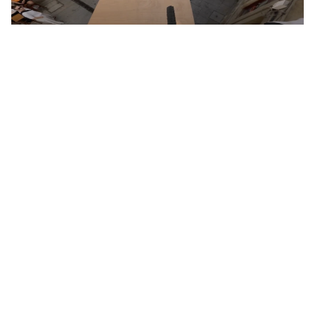
POV COURSE PREVIEW DEL MTB
DOWNTOWN 2026
El festival
|
Prensa
|
Trabajo
|
Contacto