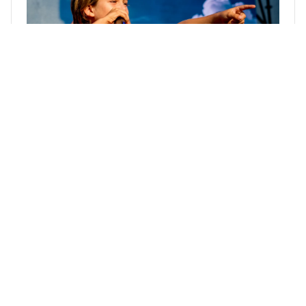
Taller Diseña y crea con POSCA
5
Viernes 7 y sábado 8 · 16:00 a 17:00
Taller creativo familiar donde disfrutar, experimentar
y dejar volar la imaginación, independientemente de
la edad o la experiencia previa. A través de una
dinámica abierta y participativa, cada persona podrá
personalizar su propia
tabla de surf de madera
,
jugando con colores, formas y materiales. Una
actividad para compartir en familia, crear con las
manos y pasar un buen rato en un ambiente relajado
y divertido.