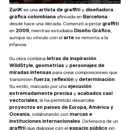
ZuriK
es una
artista de graffiti
y
diseñadora
gráfica colombiana
afincada en
Barcelona
desde hace una década. Comenzó a pintar
graffiti
en
2009
, mientras estudiaba
Diseño Gráfico
,
aunque su vínculo con el
arte
se remonta a la
infancia.
Su obra combina
letras de inspiración
WildStyle
,
geometrías
y
personajes de
miradas intensas
para crear composiciones que
transmiten
fuerza
,
reflexión
y
determinación
.
Su estilo, marcado por una
ejecución
extremadamente precisa
y
acabados casi
vectoriales
, le ha permitido desarrollar
proyectos en países de Europa, América y
Oceanía
, colaborando con
marcas e
instituciones internacionales
. Defensora de un
graffiti
que dialogue con el
espacio público
sin