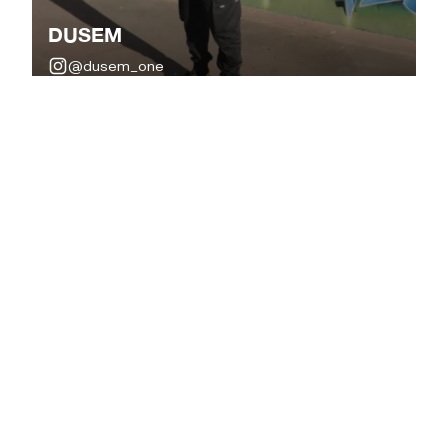
DUSEM
@dusem_one
DUSEM
es un
artista urbano gallego
reconocido
por un estilo versátil que abarca desde
tipografías
y
letras
hasta
retratos realistas
,
personajes y
paisajes de gran formato
. Con una
trayectoria construida desde la
práctica
constante en la calle
y la participación en
concursos
y
encargos profesionales
, ha
desarrollado un
lenguaje artístico propio
capaz
de adaptarse a diferentes soportes sin perder
identidad.
En los últimos años ha combinado su faceta
artística con la
divulgación del graffiti
,
impulsando iniciativas como
Grafiarte
. Su obra
refleja la evolución del
graffiti contemporáneo
,