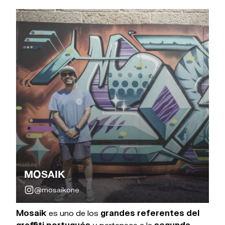
MOSAIK
@mosaikone
Mosaik
es uno de los
grandes referentes del
graffiti portugués
y pertenece a la
segunda