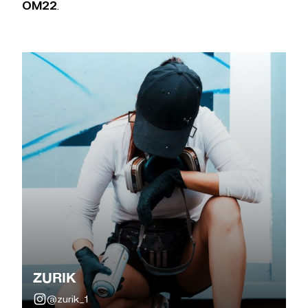
OM22
.
ZURIK
@zurik_1