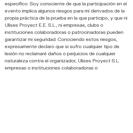
especifico. Soy consciente de que la participación en el
evento implica algunos riesgos para mí derivados de la
propia práctica de la prueba en la que participo, y que ni
Ulises Proyect E.E. S.L., ni empresas, clubs o
instituciones colaboradoras o patrocinadoras pueden
garantizar mi seguridad. Conociendo estos riesgos,
expresamente declaro que si sufro cualquier tipo de
lesión no reclamaré daños o perjuicios de cualquier
naturaleza contra el organizador, Ulises Proyect S.L.
empresas o instituciones colaboradoras o
patrocinadoras del evento, por lo que renuncio a
reclamar cualquier tipo de indemnización en caso de
lesión, fallecimiento o cualquier otro perjuicio sufrido, a
los mismos, por ser plenamente consciente de los
riesgos a los que me expongo. Asimismo, doy mi
expreso consentimiento a Ulises Proyect S.L. para
distribuir a terceros imágenes de todo participante en la
competición, sin restricciones de fecha o lugar, en
cualquier soporte técnico, originales o editadas