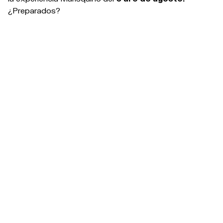
¿Preparados?
#OM26 > THE COUNTDOWN IS ON