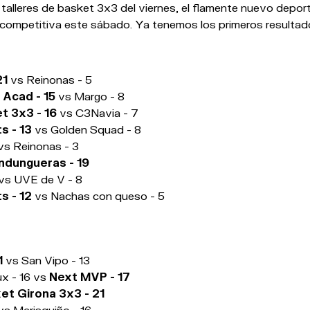
s talleres de basket 3x3 del viernes, el flamente nuevo depor
competitiva este sábado. Ya tenemos los primeros resultado
21
vs Reinonas - 5
 Acad - 15
vs Margo - 8
t 3x3 - 16
vs C3Navia - 7
s - 13
vs Golden Squad - 8
vs Reinonas - 3
ndungueras - 19
vs UVE de V - 8
s - 12
vs Nachas con queso - 5
1
vs San Vipo - 13
ux - 16 vs
Next MVP - 17
et Girona 3x3 - 21
s Marisquiño - 16