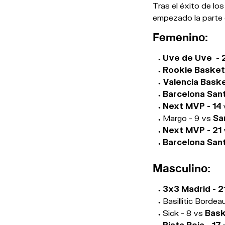
Tras el éxito de lo
empezado la parte 
Femenino:
Uve de Uve - 
Rookie Basket
Valencia Baske
Barcelona Sant
Next MVP - 14
Margo - 9 vs
Sa
Next MVP - 21
Barcelona Sant
Masculino:
3x3 Madrid - 2
Basillitic Bordea
Sick - 8 vs
Bask
Pista Roja - 17
v