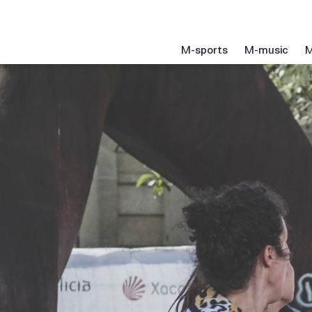
M-sports
M-music
M