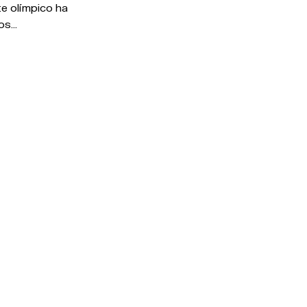
te olímpico ha
s...