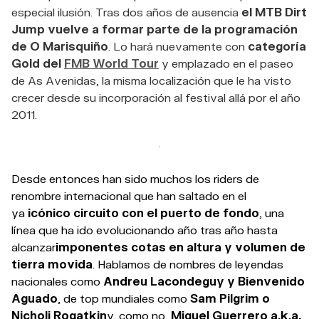
especial ilusión. Tras dos años de ausencia
el MTB Dirt
Jump vuelve a formar parte de la programación
de O Marisquiño
. Lo hará nuevamente con
categoría
Gold del
FMB World Tour
y emplazado en el paseo
de As Avenidas, la misma localización que le ha visto
crecer desde su incorporación al festival allá por el año
2011.
Desde entonces han sido muchos los riders de
renombre internacional que han saltado en el
ya
icónico circuito con el puerto de fondo
, una
línea que ha ido evolucionando año tras año hasta
alcanzar
imponentes cotas en altura y volumen de
tierra movida
. Hablamos de nombres de leyendas
nacionales como
Andreu Lacondeguy y Bienvenido
Aguado
, de top mundiales como
Sam Pilgrim o
Nicholi Rogatkin
y, como no,
Miguel Guerrero a.k.a.