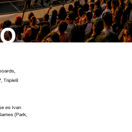
CO
boards,
 Triple8
se es Ivan
 Games (Park,