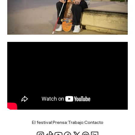
El festival
|
Prensa
|
Trabajo
|
Contacto