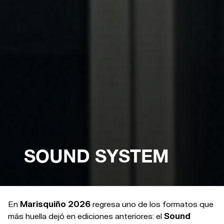
SOUND SYSTEM
En
Marisquiño 2026
regresa uno de los formatos que
más huella dejó en ediciones anteriores: el
Sound