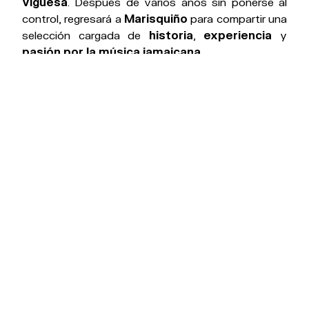
viguesa
. Después de varios años sin ponerse al
control, regresará a
Marisquiño
para compartir una
selección cargada de
historia
,
experiencia
y
pasión por la música jamaicana
.