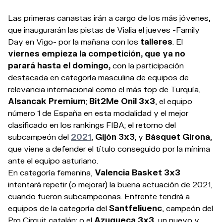
Las primeras canastas irán a cargo de los más jóvenes,
que inaugurarán las pistas de Vialia el jueves -Family
Day en Vigo- por la mañana con los
talleres
. El
viernes empieza la competición, que ya no
parará hasta el domingo,
con la participación
destacada en categoría masculina de equipos de
relevancia internacional como el más top de Turquía,
Alsancak Premium
;
Bit2Me Onil 3x3
, el equipo
número 1 de España en esta modalidad y el mejor
clasificado en los rankings FIBA; el retorno del
subcampeón del
2021
,
Gijón 3x3
; y
Bàsquet Girona
,
que viene a defender el título conseguido por la mínima
ante el equipo asturiano.
En categoría femenina,
Valencia Basket 3x3
intentará repetir (o mejorar) la buena actuación de 2021,
cuando fueron subcampeonas. Enfrente tendrá a
equipos de la categoría del
Santfeliuenc
, campeón del
Pro Circuit catalán; o el
Azuqueca 3x3
, un nuevo y