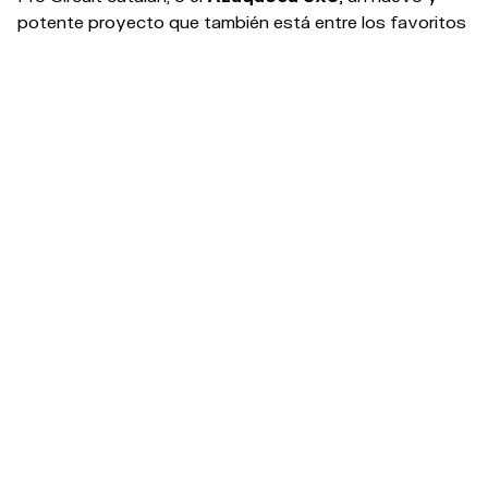
potente proyecto que también está entre los favoritos
allí donde participa.
Cabe destacar también el esfuerzo que hacen todos
los participantes por venir a Vigo, pero especialmente y
en pro de la igualdad a
Valencia Basket 3x3,
Santfeliuenc y Madrid 3x3,
que vienen con todo y
participarán tanto en categoría masculina como
femenina.
Horarios Basket 3x3
#OM22 > 11-14/08/22
The countdown is ON