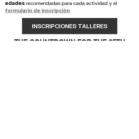
edades
recomendadas para cada actividad y el
formulario de inscripción
.
INSCRIPCIONES TALLERES
THE COUNTDOWN FOR THE 25TH
ANNIVERSARY IS ON!
7-10/08/25 -> #OM25
ÚLTIMAS NOTICIAS
RELACIONADAS