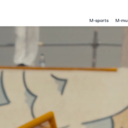
M-sports
M-mu