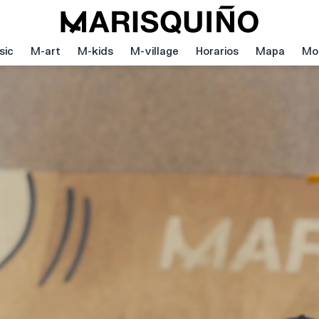
sic
M-art
M-kids
M-village
Horarios
Mapa
Mov