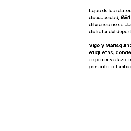
Lejos de los relat
discapacidad,
BEA
diferencia no es ob
disfrutar del depo
Vigo y Marisquiñ
etiquetas, donde 
un primer vistazo: 
presentado también
ÚLTIMAS NOTICIAS RELA