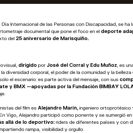
 Día Internacional de las Personas con Discapacidad, se ha 
rtometraje documental que pone el foco en el
deporte ada
xto del
25 aniversario de Marisquiño.
ovisual,
dirigido
por
José del Corral y Edu Muñoz
, es un
a diversidad corporal, el poder de la comunidad y la belleza d
solo el escenario: es parte activa del mensaje, con sus
comp
ate y BMX —apoyadas por la Fundación BIMBAY LOL
je.
istas del film es
Alejandro Marín,
ingeniero ortoprotésico
 En Vigo, Alejandro participó como ponente y se sumergió e
 allá de lo deportivo:
riders de diferentes países y con d
artiendo rampa, visibilidad y orgullo.