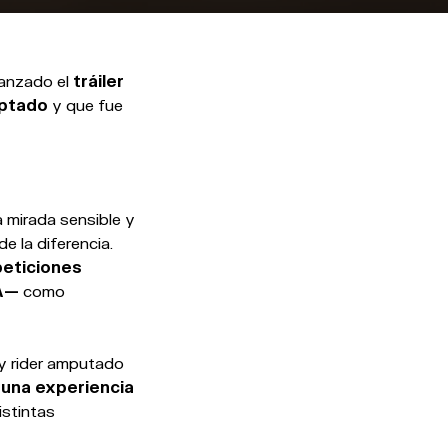
lanzado el
tráiler
ptado
y que fue
a mirada sensible y
e la diferencia.
eticiones
A—
como
 y rider amputado
n
una experiencia
istintas