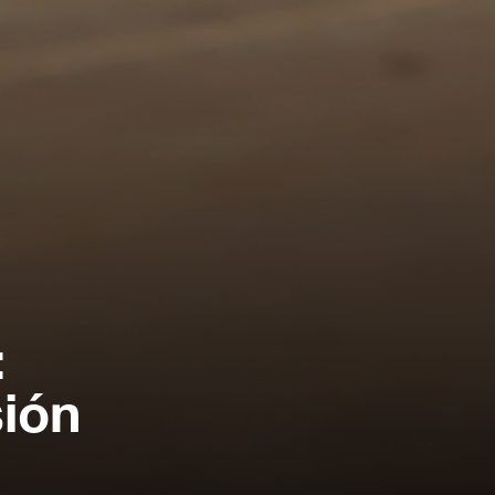
:
sión