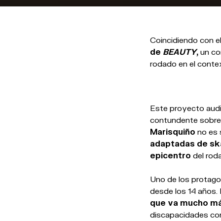
Coincidiendo con el
de
BEAUTY
,
un co
rodado en el conte
Este proyecto audi
contundente sobre l
Marisquiño
no es 
adaptadas de sk
epicentro
del roda
Uno de los protagon
desde los 14 años.
que va mucho más
discapacidades comp