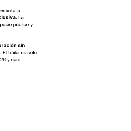
esenta la
clusiva.
La
spacio público y
ración sin
.
El tráiler es solo
026 y será