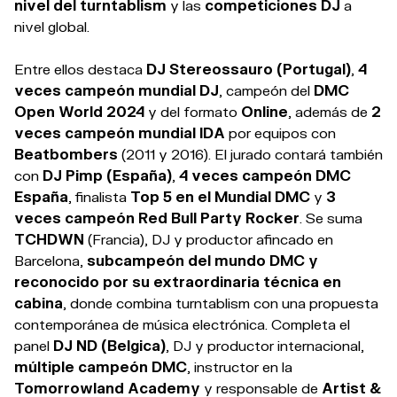
nivel del turntablism
y las
competiciones DJ
a
nivel global.
Entre ellos destaca
DJ Stereossauro (Portugal)
,
4
veces campeón mundial DJ
, campeón del
DMC
Open World 2024
y del formato
Online
, además de
2
veces campeón mundial IDA
por equipos con
Beatbombers
(2011 y 2016). El jurado contará también
con
DJ Pimp (España)
,
4 veces campeón DMC
España
, finalista
Top 5 en el Mundial DMC
y
3
veces campeón Red Bull Party Rocker
. Se suma
TCHDWN
(Francia), DJ y productor afincado en
Barcelona,
subcampeón del mundo DMC y
reconocido por su extraordinaria técnica en
cabina
, donde combina turntablism con una propuesta
contemporánea de música electrónica.
Completa el
panel
DJ ND (Belgica)
, DJ y productor internacional,
múltiple campeón DMC
, instructor en la
Tomorrowland Academy
y responsable de
Artist &