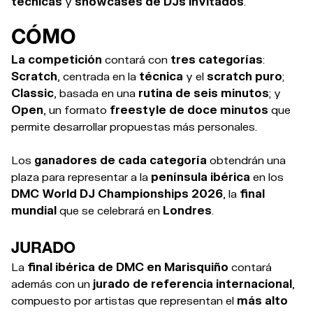
técnicas
y
showcases de DJs invitados
.
CÓMO
La competición
contará con
tres categorías
:
Scratch
, centrada en la
técnica
y el
scratch puro
;
Classic
, basada en una
rutina de seis minutos
; y
Open
, un formato
freestyle de doce minutos
que
permite desarrollar propuestas más personales.
Los
ganadores de cada categoría
obtendrán una
plaza para representar a la
península ibérica
en los
DMC World DJ Championships 2026
, la
final
mundial
que se celebrará en
Londres
.
JURADO
La
final ibérica de DMC en Marisquiño
contará
además con un
jurado de referencia internacional
,
compuesto por artistas que representan el
más alto