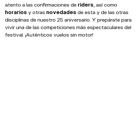
atento a las confirmaciones de
riders
, así como
horarios
y otras
novedades
de esta y de las otras
disciplinas de nuestro 25 aniversario. Y prepárate para
vivir una de las competiciones más espectaculares del
festival. ¡Auténticos vuelos sin motor!
THE COUNTDOWN FOR THE 25TH
ANNIVERSARY IS ON!
7-10/08/25 -> #OM25
ÚLTIMAS NOTICIAS
RELACIONADAS