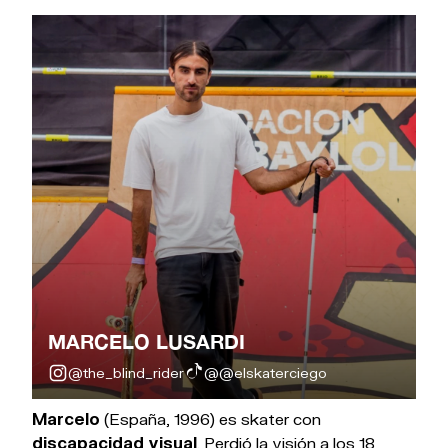
MARCELO LUSARDI
@the_blind_rider
@@elskaterciego
Marcelo
(España, 1996) es skater con
discapacidad visual
. Perdió la visión a los 18